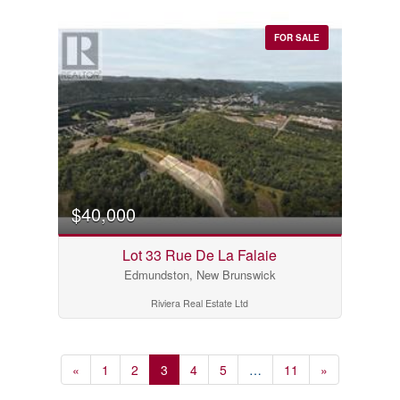
FOR SALE
$40,000
Lot 33 Rue De La Falaie
Edmundston, New Brunswick
Riviera Real Estate Ltd
«
1
2
3
4
5
…
11
»