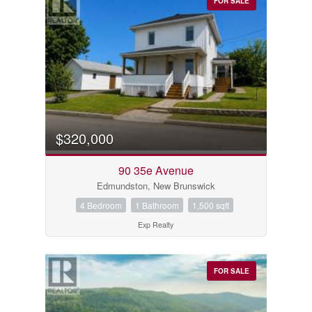
FOR SALE
$320,000
90 35e Avenue
Edmundston, New Brunswick
4 Bedroom
1 Bathroom
1,500 sqft
Exp Realty
FOR SALE