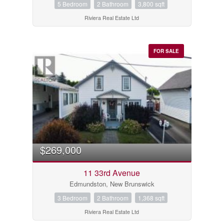
5 Bedroom
2 Bathroom
3,800 sqft
Riviera Real Estate Ltd
FOR SALE
$269,000
11 33rd Avenue
Edmundston, New Brunswick
3 Bedroom
2 Bathroom
1,368 sqft
Riviera Real Estate Ltd