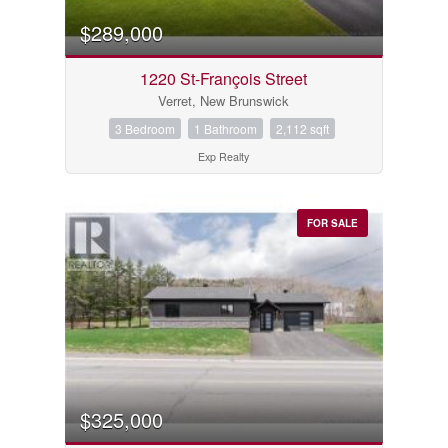
$289,000
1220 St-François Street
Verret, New Brunswick
3 Bedroom
1 Bathroom
2,112 sqft
Exp Realty
FOR SALE
$325,000