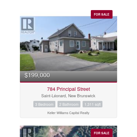
FOR SALE
$199,000
784 Principal Street
Saint-Léonard, New Brunswick
3 Bedroom
2 Bathroom
1,311 sqft
Keller Williams Capital Realty
FOR SALE