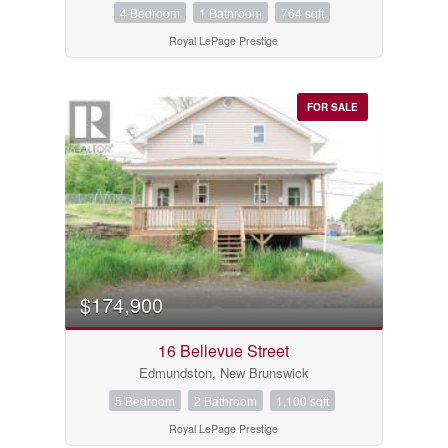
4 Bedroom
1 Bathroom
764 sqft
Royal LePage Prestige
FOR SALE
Condominium
Pool
Waterfront
Open House
$174,900
Search
16 Bellevue Street
Edmundston, New Brunswick
5 Bedroom
2 Bathroom
1,100 sqft
Royal LePage Prestige