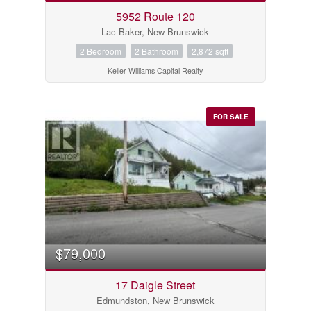
5952 Route 120
Lac Baker, New Brunswick
Bedrooms
0
10
2 Bedroom
2 Bathroom
2,872 sqft
Keller Williams Capital Realty
Bathrooms
0
10
FOR SALE
Price
$0
$1000000
$79,000
17 Daigle Street
Edmundston, New Brunswick