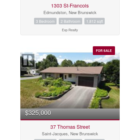
1303 St-Francois
Edmundston, New Brunswick
3 Bedroom
2 Bathroom
1,812 sqft
Exp Realty
FOR SALE
$325,000
37 Thomas Street
Saint-Jacques, New Brunswick