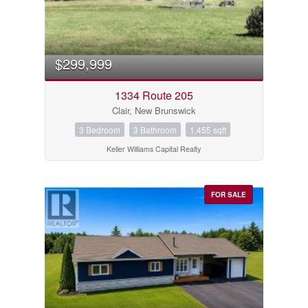
$299,999
1334 Route 205
Clair, New Brunswick
3 Bedroom
3 Bathroom
1,455 sqft
Keller Williams Capital Realty
FOR SALE