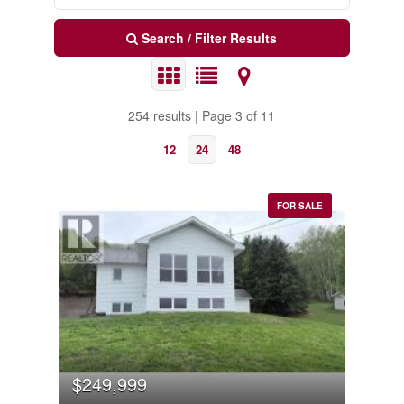
Search / Filter Results
254 results | Page 3 of 11
12
24
48
FOR SALE
$249,999