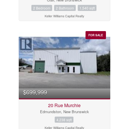
2 Bedroom
2 Bathroom
1,540 sqft
Keller Williams Capital Realty
FOR SALE
$699,999
20 Rue Murchie
Edmundston, New Brunswick
4,238 sqft
Keller Williams Capital Realty