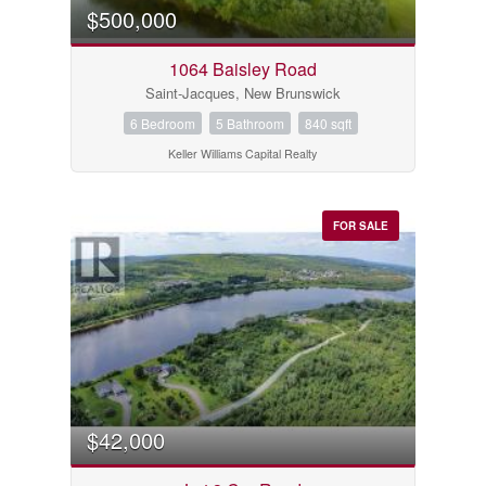
$500,000
1064 Baisley Road
Saint-Jacques, New Brunswick
6 Bedroom
5 Bathroom
840 sqft
Keller Williams Capital Realty
FOR SALE
$42,000