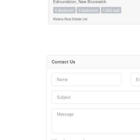
Edmundston, New Brunswick
5 Bedroom
3 Bathroom
1,650 sqft
Riviera Real Estate Ltd
Contact Us