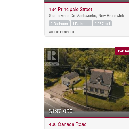
134 Principale Street
Sainte-Anne-De-Madawaska, New Brunswick
3 Bedroom
4 Bathroom
2,267 sqft
Alliance Realty Inc.
FOR S
$197,000
460 Canada Road