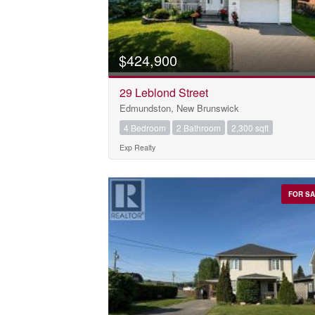
$424,900
29 Leblond Street
Bedrooms
Edmundston, New Brunswick
0
4 Bedroom
2 Bathroom
2,300 sqft
Exp Realty
Bathrooms
0
FOR S
Price
$0