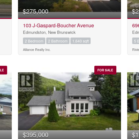
$275,000
$2
103 J-Gaspard-Boucher Avenue
696
Edmundston, New Brunswick
Edm
2 Bedroom
2 Bathroom
1,640 sqft
5 
Alliance Realty Inc.
Rivi
ALE
FOR SALE
$395,000
$1