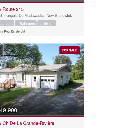
2 Route 215
nt-François-De-Madawaska, New Brunswick
Bedroom
1 Bathroom
1,160 sqft
era Real Estate Ltd
FOR SALE
49,900
9 Ch De La Grande-Rivière