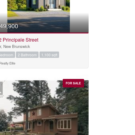
49,900
 Principale Street
ir, New Brunswick
Bedroom
2 Bathroom
1,100 sqft
Realty Elite
FOR SALE