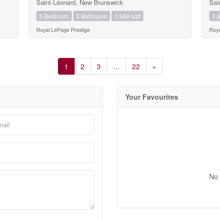
Saint-Léonard, New Brunswick
Sai
5 Bedroom
3 Bathroom
1,948 sqft
1,9
Royal LePage Prestige
Roya
1
2
3
…
22
»
Your Favourites
No 