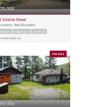
75,000
 Victoria Street
undston, New Brunswick
Bedroom
2 Bathroom
1,646 sqft
era Real Estate Ltd
FOR SALE
99,999