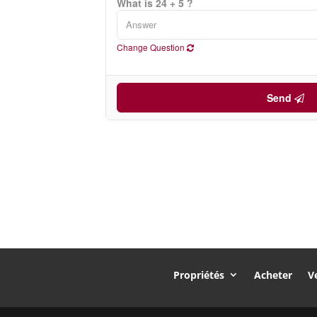
What is 24 + 5 ?
Change Question
Send
Propriétés
Acheter
V