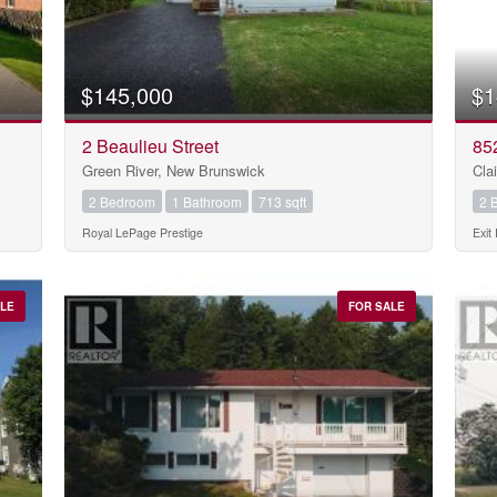
$145,000
$1
2 Beaulieu Street
852
Green River, New Brunswick
Cla
10
2 Bedroom
1 Bathroom
713 sqft
2 
Royal LePage Prestige
Exit 
10
Condominium
ALE
FOR SALE
Pool
Waterfront
Open House
$1000000
Search