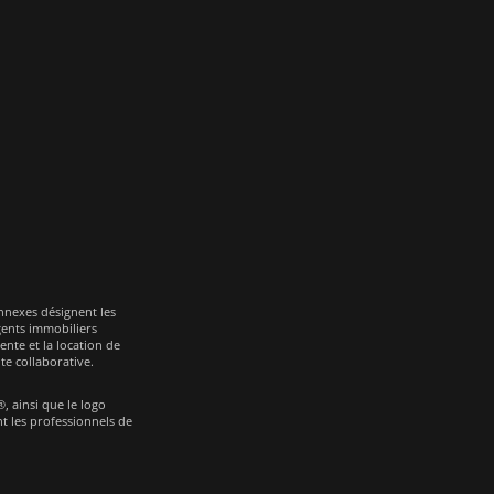
nnexes désignent les
agents immobiliers
vente et la location de
te collaborative.
ainsi que le logo
t les professionnels de