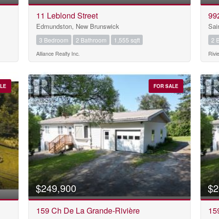
11 Leblond Street
99
Edmundston, New Brunswick
Sai
3 Bedroom
2 Bathroom
1,555 sqft
2 
Alliance Realty Inc.
Rivi
ALE
FOR SALE
$249,900
$2
159 Ch De La Grande-Rivière
15