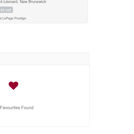
nt-Léonard, New Brunswick
48 sqft
l LePage Prestige
Favourites Found