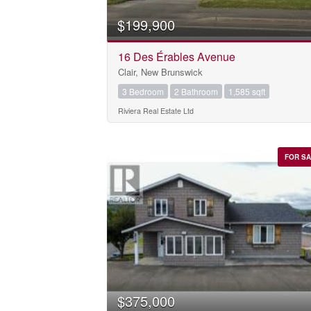
$199,900
16 Des Érables Avenue
Clair, New Brunswick
3 Bedroom
2 Bathroom
1,585 sqft
Riviera Real Estate Ltd
FOR S
$375,000